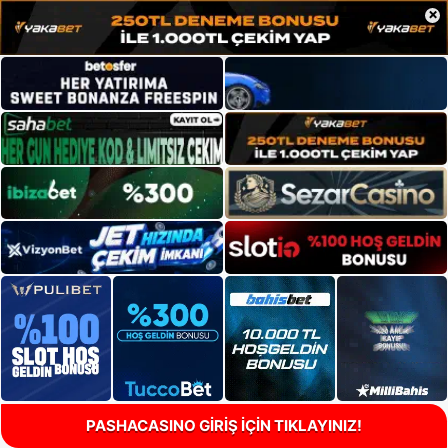
×
PASHACASINO GİRİŞ İÇİN TIKLAYINIZ!