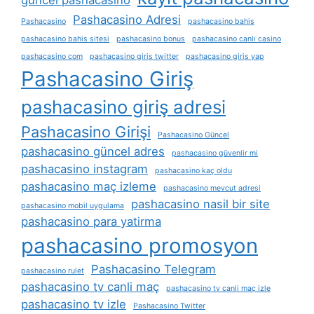
Pashacasino Adresi
Pashacasino
pashacasino bahis
pashacasino bahis sitesi
pashacasino bonus
pashacasino canlı casino
pashacasino com
pashacasino giris twitter
pashacasino giris yap
Pashacasino Giriş
pashacasino giriş adresi
Pashacasino Girişi
Pashacasino Güncel
pashacasino güncel adres
pashacasino güvenlir mi
pashacasino instagram
pashacasino kaç oldu
pashacasino maç izleme
pashacasino mevcut adresi
pashacasino nasil bir site
pashacasino mobil uygulama
pashacasino para yatirma
pashacasino promosyon
Pashacasino Telegram
pashacasino rulet
pashacasino tv canli maç
pashacasino tv canli maç izle
pashacasino tv izle
Pashacasino Twitter