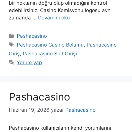
bir noktanın doğru olup olmadığını kontrol
edebilirsiniz. Casino Komisyonu logosu aynı
zamanda …
Devamını oku
Kategoriler
Pashacasino
Etiketler
Pashacasino Casino Bölümü
,
Pashacasino
Giriş
,
Pashacasino Slot Girişi
Yorum yap
Pashacasino
Haziran 19, 2026
yazar
Pashacasino
Pashacasino kullanıcıların kendi yorumlarını