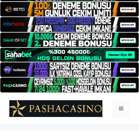
İçeriğe
atla
Menü