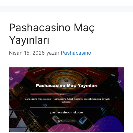
Pashacasino Maç
Yayınları
Nisan 15, 2026
yazar
Pashacasino