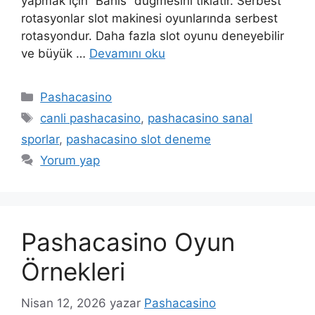
yapmak için “Bahis” düğmesini tıklatır. Serbest
rotasyonlar slot makinesi oyunlarında serbest
rotasyondur. Daha fazla slot oyunu deneyebilir
ve büyük …
Devamını oku
Kategoriler
Pashacasino
Etiketler
canli pashacasino
,
pashacasino sanal
sporlar
,
pashacasino slot deneme
Yorum yap
Pashacasino Oyun
Örnekleri
Nisan 12, 2026
yazar
Pashacasino