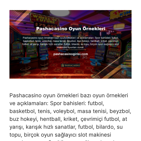
Pashacasino oyun örnekleri bazı oyun örnekleri
ve açıklamaları: Spor bahisleri: futbol,
basketbol, tenis, voleybol, masa tenisi, beyzbol,
buz hokeyi, hentball, kriket, çevrimiçi futbol, at
yarışı, karışık hızlı sanatlar, futbol, bilardo, su
topu, birçok oyun sağlayıcı slot makinesi