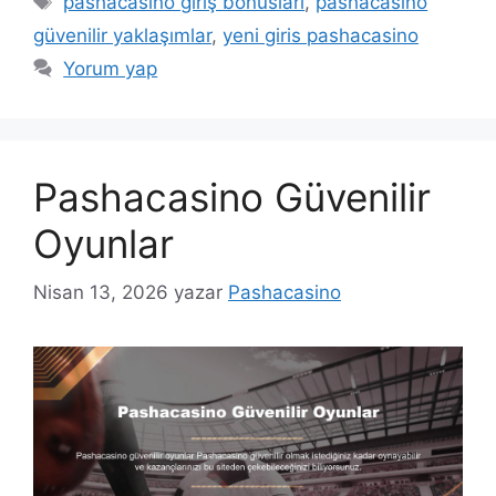
pashacasino giriş bonusları
,
pashacasino
güvenilir yaklaşımlar
,
yeni giris pashacasino
Yorum yap
Pashacasino Güvenilir
Oyunlar
Nisan 13, 2026
yazar
Pashacasino