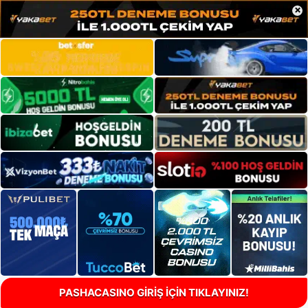
×
PASHACASINO GİRİŞ İÇİN TIKLAYINIZ!