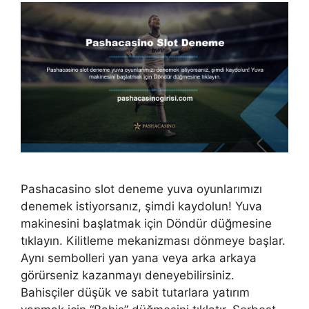
Pashacasino slot deneme yuva oyunlarımızı
denemek istiyorsanız, şimdi kaydolun! Yuva
makinesini başlatmak için Döndür düğmesine
tıklayın. Kilitleme mekanizması dönmeye başlar.
Aynı sembolleri yan yana veya arka arkaya
görürseniz kazanmayı deneyebilirsiniz.
Bahisçiler düşük ve sabit tutarlara yatırım