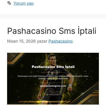
Yorum yap
Pashacasino Sms İptali
Nisan 15, 2026
yazar
Pashacasino