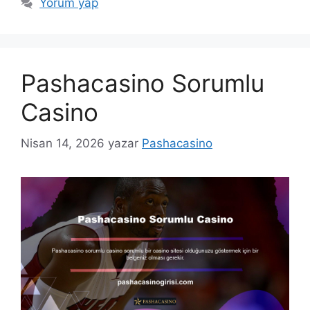
Yorum yap
Pashacasino Sorumlu
Casino
Nisan 14, 2026
yazar
Pashacasino