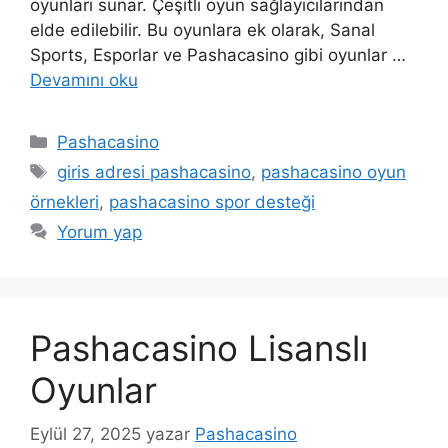
oyunları sunar. Çeşitli oyun sağlayıcılarından
elde edilebilir. Bu oyunlara ek olarak, Sanal
Sports, Esporlar ve Pashacasino gibi oyunlar …
Devamını oku
Kategoriler
Pashacasino
Etiketler
giris adresi pashacasino
,
pashacasino oyun
örnekleri
,
pashacasino spor desteği
Yorum yap
Pashacasino Lisanslı
Oyunlar
Eylül 27, 2025
yazar
Pashacasino