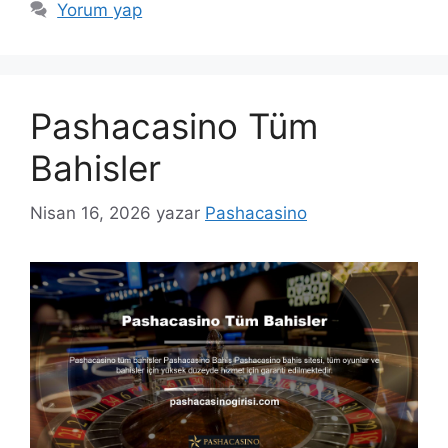
Yorum yap
Pashacasino Tüm
Bahisler
Nisan 16, 2026
yazar
Pashacasino