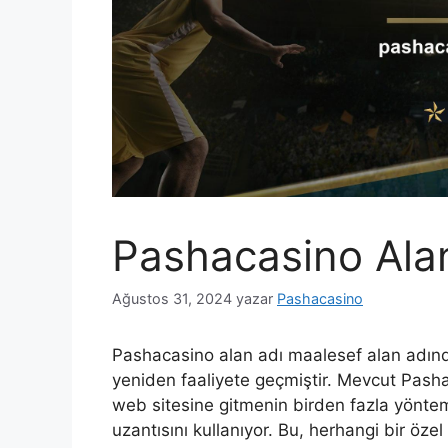
Pashacasino Ala
Ağustos 31, 2024
yazar
Pashacasino
Pashacasino alan adı maalesef alan adında
yeniden faaliyete geçmiştir. Mevcut Pash
web sitesine gitmenin birden fazla yönte
uzantısını kullanıyor. Bu, herhangi bir öz