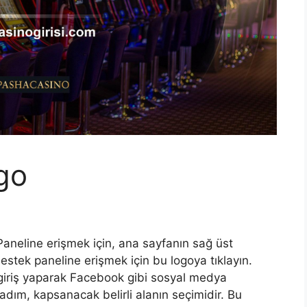
go
Paneline erişmek için, ana sayfanın sağ üst
estek paneline erişmek için bu logoya tıklayın.
e giriş yaparak Facebook gibi sosyal medya
 adım, kapsanacak belirli alanın seçimidir. Bu