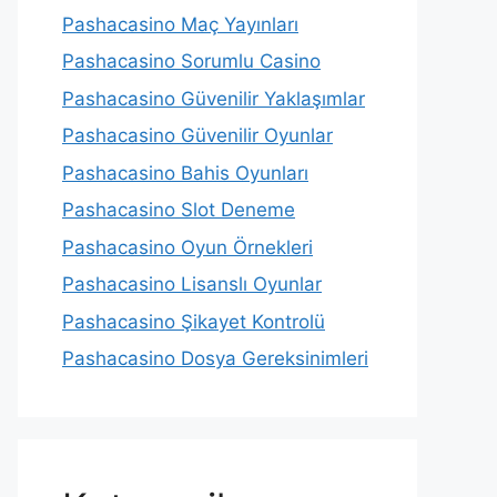
Pashacasino Maç Yayınları
Pashacasino Sorumlu Casino
Pashacasino Güvenilir Yaklaşımlar
Pashacasino Güvenilir Oyunlar
Pashacasino Bahis Oyunları
Pashacasino Slot Deneme
Pashacasino Oyun Örnekleri
Pashacasino Lisanslı Oyunlar
Pashacasino Şikayet Kontrolü
Pashacasino Dosya Gereksinimleri