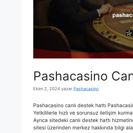
Pashacasino Canl
Ekim 2, 2024
yazar
Pashacasino
Pashacasino canlı destek hattı Pashacasin
Yetkililerle hızlı ve sorunsuz iletişim kurm
Ayrıca sitedeki canlı destek hattı hizmetin
sitesi üzerinden merkez hakkında bilgi ala