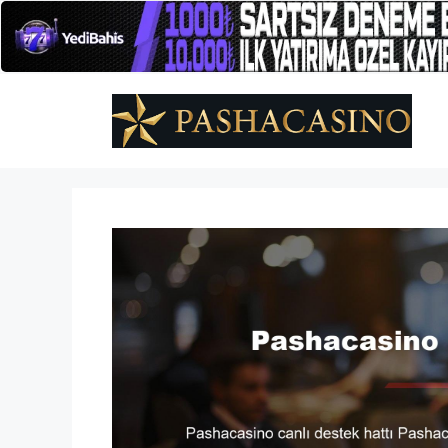
İçeriğe
atla