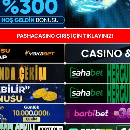
PASHACASINO GİRİŞ İÇİN TIKLAYINIZ!