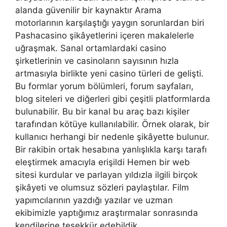
alanda güvenilir bir kaynaktır Arama
motorlarının karşılaştığı yaygın sorunlardan biri
Pashacasino şikâyetlerini içeren makalelerle
uğraşmak. Sanal ortamlardaki casino
şirketlerinin ve casinoların sayısının hızla
artmasıyla birlikte yeni casino türleri de gelişti.
Bu formlar yorum bölümleri, forum sayfaları,
blog siteleri ve diğerleri gibi çeşitli platformlarda
bulunabilir. Bu bir kanal bu araç bazı kişiler
tarafından kötüye kullanılabilir. Örnek olarak, bir
kullanıcı herhangi bir nedenle şikâyette bulunur.
Bir rakibin ortak hesabına yanlışlıkla karşı tarafı
eleştirmek amacıyla erişildi Hemen bir web
sitesi kurdular ve parlayan yıldızla ilgili birçok
şikâyeti ve olumsuz sözleri paylaştılar. Film
yapımcılarının yazdığı yazılar ve uzman
ekibimizle yaptığımız araştırmalar sonrasında
kendilerine teşekkür edebildik.