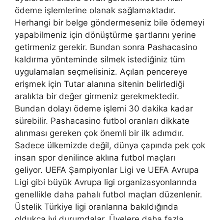
ödeme işlemlerine olanak sağlamaktadır.
Herhangi bir belge göndermeseniz bile ödemeyi
yapabilmeniz için dönüştürme şartlarını yerine
getirmeniz gerekir. Bundan sonra Pashacasino
kaldırma yönteminde silmek istediğiniz tüm
uygulamaları seçmelisiniz. Açılan pencereye
erişmek için Tutar alanına sitenin belirlediği
aralıkta bir değer girmeniz gerekmektedir.
Bundan dolayı ödeme işlemi 30 dakika kadar
sürebilir. Pashacasino futbol oranları dikkate
alınması gereken çok önemli bir ilk adımdır.
Sadece ülkemizde değil, dünya çapında pek çok
insan spor denilince aklına futbol maçları
geliyor. UEFA Şampiyonlar Ligi ve UEFA Avrupa
Ligi gibi büyük Avrupa ligi organizasyonlarında
genellikle daha pahalı futbol maçları düzenlenir.
Üstelik Türkiye ligi oranlarına bakıldığında
oldukça iyi durumdalar. Üyelere daha fazla