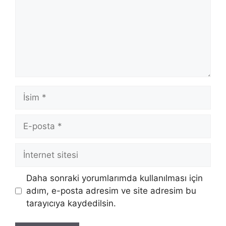
İsim
E-
posta
İnternet
sitesi
Daha sonraki yorumlarımda kullanılması için
adım, e-posta adresim ve site adresim bu
tarayıcıya kaydedilsin.