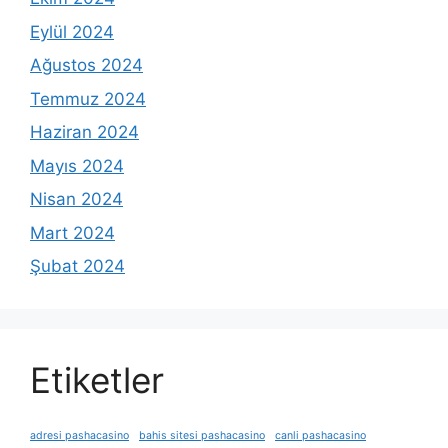
Eylül 2024
Ağustos 2024
Temmuz 2024
Haziran 2024
Mayıs 2024
Nisan 2024
Mart 2024
Şubat 2024
Etiketler
adresi pashacasino
bahis sitesi pashacasino
canli pashacasino