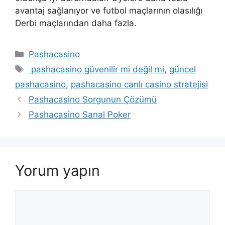
avantaj sağlanıyor ve futbol maçlarının olasılığı
Derbi maçlarından daha fazla.
Kategoriler
Pashacasino
Etiketler
pashacasino güvenilir mi değil mi
,
güncel
pashacasino
,
pashacasino canlı casino stratejisi
Pashacasino Sorgunun Çözümü
Pashacasino Sanal Poker
Yorum yapın
Yorum