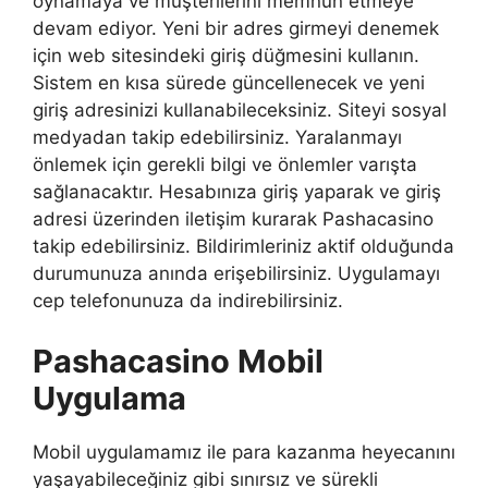
oynamaya ve müşterilerini memnun etmeye
devam ediyor. Yeni bir adres girmeyi denemek
için web sitesindeki giriş düğmesini kullanın.
Sistem en kısa sürede güncellenecek ve yeni
giriş adresinizi kullanabileceksiniz. Siteyi sosyal
medyadan takip edebilirsiniz. Yaralanmayı
önlemek için gerekli bilgi ve önlemler varışta
sağlanacaktır. Hesabınıza giriş yaparak ve giriş
adresi üzerinden iletişim kurarak Pashacasino
takip edebilirsiniz. Bildirimleriniz aktif olduğunda
durumunuza anında erişebilirsiniz. Uygulamayı
cep telefonunuza da indirebilirsiniz.
Pashacasino Mobil
Uygulama
Mobil uygulamamız ile para kazanma heyecanını
yaşayabileceğiniz gibi sınırsız ve sürekli