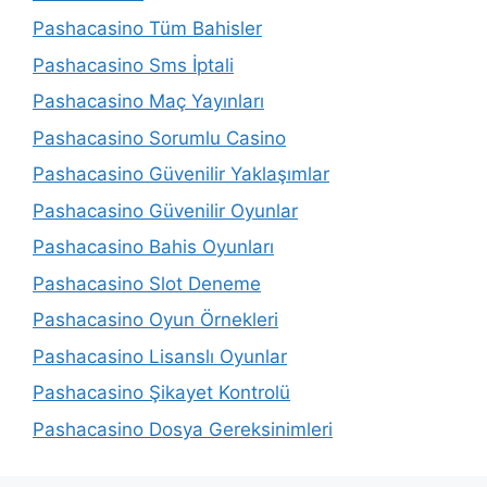
Pashacasino Tüm Bahisler
Pashacasino Sms İptali
Pashacasino Maç Yayınları
Pashacasino Sorumlu Casino
Pashacasino Güvenilir Yaklaşımlar
Pashacasino Güvenilir Oyunlar
Pashacasino Bahis Oyunları
Pashacasino Slot Deneme
Pashacasino Oyun Örnekleri
Pashacasino Lisanslı Oyunlar
Pashacasino Şikayet Kontrolü
Pashacasino Dosya Gereksinimleri