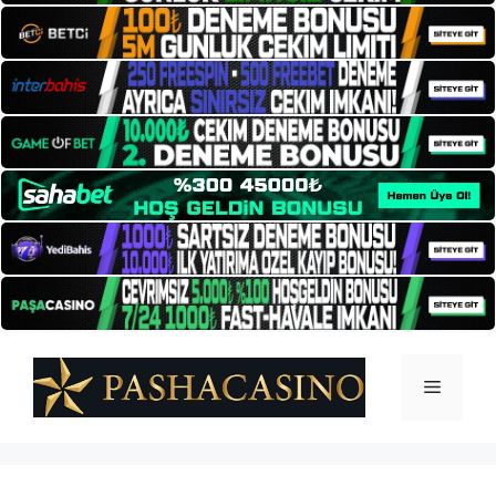
İçeriğe
atla
Menü