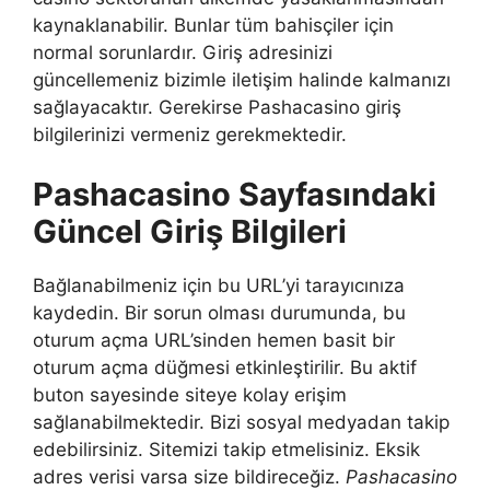
kaynaklanabilir. Bunlar tüm bahisçiler için
normal sorunlardır. Giriş adresinizi
güncellemeniz bizimle iletişim halinde kalmanızı
sağlayacaktır. Gerekirse Pashacasino giriş
bilgilerinizi vermeniz gerekmektedir.
Pashacasino Sayfasındaki
Güncel Giriş Bilgileri
Bağlanabilmeniz için bu URL’yi tarayıcınıza
kaydedin. Bir sorun olması durumunda, bu
oturum açma URL’sinden hemen basit bir
oturum açma düğmesi etkinleştirilir. Bu aktif
buton sayesinde siteye kolay erişim
sağlanabilmektedir. Bizi sosyal medyadan takip
edebilirsiniz. Sitemizi takip etmelisiniz. Eksik
adres verisi varsa size bildireceğiz.
Pashacasino