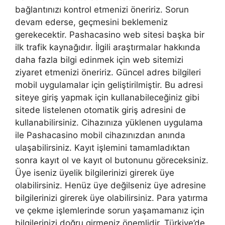
bağlantınızı kontrol etmenizi öneririz. Sorun
devam ederse, geçmesini beklemeniz
gerekecektir. Pashacasino web sitesi başka bir
ilk trafik kaynağıdır. İlgili araştırmalar hakkında
daha fazla bilgi edinmek için web sitemizi
ziyaret etmenizi öneririz. Güncel adres bilgileri
mobil uygulamalar için geliştirilmiştir. Bu adresi
siteye giriş yapmak için kullanabileceğiniz gibi
sitede listelenen otomatik giriş adresini de
kullanabilirsiniz. Cihazınıza yüklenen uygulama
ile Pashacasino mobil cihazınızdan anında
ulaşabilirsiniz. Kayıt işlemini tamamladıktan
sonra kayıt ol ve kayıt ol butonunu göreceksiniz.
Üye iseniz üyelik bilgilerinizi girerek üye
olabilirsiniz. Henüz üye değilseniz üye adresine
bilgilerinizi girerek üye olabilirsiniz. Para yatırma
ve çekme işlemlerinde sorun yaşamamanız için
bilgilerinizi doğru girmeniz önemlidir. Türkiye’de