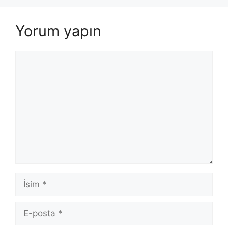
Yorum yapın
Yorum
İsim
E-
posta