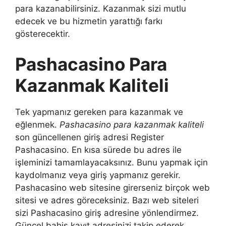
para kazanabilirsiniz. Kazanmak sizi mutlu
edecek ve bu hizmetin yarattığı farkı
gösterecektir.
Pashacasino Para
Kazanmak Kaliteli
Tek yapmanız gereken para kazanmak ve
eğlenmek.
Pashacasino para kazanmak kaliteli
son güncellenen giriş adresi Register
Pashacasino. En kısa sürede bu adres ile
işleminizi tamamlayacaksınız. Bunu yapmak için
kaydolmanız veya giriş yapmanız gerekir.
Pashacasino web sitesine girerseniz birçok web
sitesi ve adres göreceksiniz. Bazı web siteleri
sizi Pashacasino giriş adresine yönlendirmez.
Güncel bahis kayıt adresinizi takip ederek