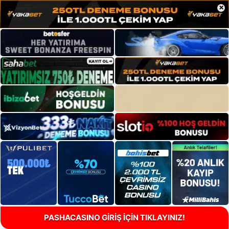
×
PASHACASINO GİRİŞ İÇİN TIKLAYINIZ!