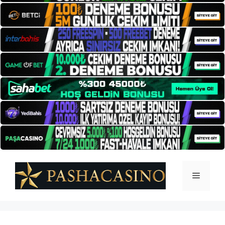
İçeriğe
atla
Menü