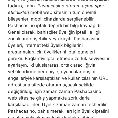
tadını çıkarın.
Pashacasino oturum açma spor
etkinlikleri
mobil web sitesinin tüm önemli
bileşenleri mobil cihazlarda sergilenebilir.
Pashacasino iptali değerli bir bilgi kaynağıdır.
Genel olarak, bahisçiler üyeliğin iptali ile ilgili
zorluklara erişebilir veya kayıtlı Pashacasino
üyeleri, İnternet’teki üyelik bilgilerini
araştırmaları için üyeliklerini iptal etmeleri
gerekir. Bağlantıyı iptal etmede zorluk seviyesini
ayarlayın. İki uluslararası ortak aracılığıyla
yetkilendirme nedeniyle, oyuncular erişim
engelleriyle karşılaştıkları ve kullanıcılarının URL
adresi ana sitede oturum açacak şekilde
değiştirildiği için zaman zaman Pashacasino
web sitesine giriş yapmakta zorluklarla
karşılaşabilirler. Üyelik zaman zaman feshedilir.
Pashacasino, bahis meraklıları için üyelik iptalini
ele alan yüksek vasıflı bir destek ekibine