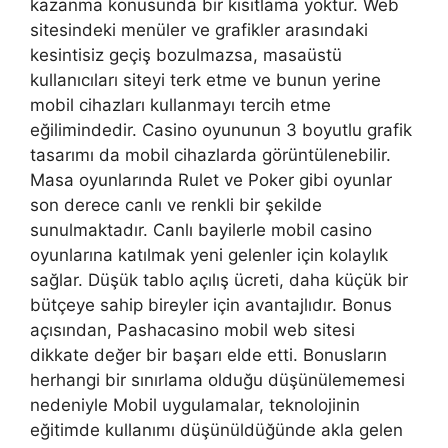
kazanma konusunda bir kısıtlama yoktur. Web
sitesindeki menüler ve grafikler arasındaki
kesintisiz geçiş bozulmazsa, masaüstü
kullanıcıları siteyi terk etme ve bunun yerine
mobil cihazları kullanmayı tercih etme
eğilimindedir. Casino oyununun 3 boyutlu grafik
tasarımı da mobil cihazlarda görüntülenebilir.
Masa oyunlarında Rulet ve Poker gibi oyunlar
son derece canlı ve renkli bir şekilde
sunulmaktadır. Canlı bayilerle mobil casino
oyunlarına katılmak yeni gelenler için kolaylık
sağlar. Düşük tablo açılış ücreti, daha küçük bir
bütçeye sahip bireyler için avantajlıdır. Bonus
açısından, Pashacasino mobil web sitesi
dikkate değer bir başarı elde etti. Bonusların
herhangi bir sınırlama olduğu düşünülememesi
nedeniyle Mobil uygulamalar, teknolojinin
eğitimde kullanımı düşünüldüğünde akla gelen