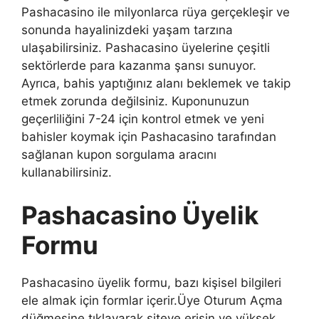
Pashacasino ile milyonlarca rüya gerçekleşir ve
sonunda hayalinizdeki yaşam tarzına
ulaşabilirsiniz. Pashacasino üyelerine çeşitli
sektörlerde para kazanma şansı sunuyor.
Ayrıca, bahis yaptığınız alanı beklemek ve takip
etmek zorunda değilsiniz. Kuponunuzun
geçerliliğini 7-24 için kontrol etmek ve yeni
bahisler koymak için Pashacasino tarafından
sağlanan kupon sorgulama aracını
kullanabilirsiniz.
Pashacasino Üyelik
Formu
Pashacasino üyelik formu, bazı kişisel bilgileri
ele almak için formlar içerir.Üye Oturum Açma
düğmesine tıklayarak siteye erişin ve yüksek