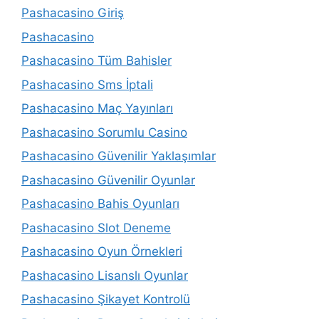
Pashacasino Giriş
Pashacasino
Pashacasino Tüm Bahisler
Pashacasino Sms İptali
Pashacasino Maç Yayınları
Pashacasino Sorumlu Casino
Pashacasino Güvenilir Yaklaşımlar
Pashacasino Güvenilir Oyunlar
Pashacasino Bahis Oyunları
Pashacasino Slot Deneme
Pashacasino Oyun Örnekleri
Pashacasino Lisanslı Oyunlar
Pashacasino Şikayet Kontrolü