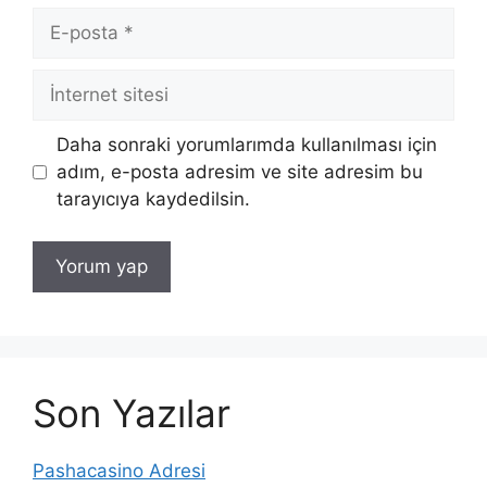
E-
posta
İnternet
sitesi
Daha sonraki yorumlarımda kullanılması için
adım, e-posta adresim ve site adresim bu
tarayıcıya kaydedilsin.
Son Yazılar
Pashacasino Adresi