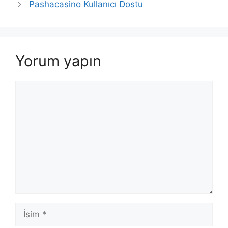
Pashacasino Kullanıcı Dostu
Yorum yapın
Yorum
İsim