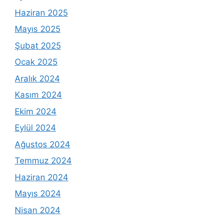
Haziran 2025
Mayıs 2025
Şubat 2025
Ocak 2025
Aralık 2024
Kasım 2024
Ekim 2024
Eylül 2024
Ağustos 2024
Temmuz 2024
Haziran 2024
Mayıs 2024
Nisan 2024