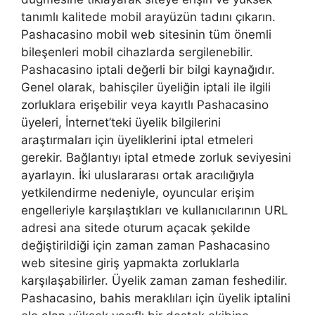
tanımlı kalitede mobil arayüzün tadını çıkarın.
Pashacasino mobil web sitesinin tüm önemli
bileşenleri mobil cihazlarda sergilenebilir.
Pashacasino iptali değerli bir bilgi kaynağıdır.
Genel olarak, bahisçiler üyeliğin iptali ile ilgili
zorluklara erişebilir veya kayıtlı Pashacasino
üyeleri, İnternet’teki üyelik bilgilerini
araştırmaları için üyeliklerini iptal etmeleri
gerekir. Bağlantıyı iptal etmede zorluk seviyesini
ayarlayın. İki uluslararası ortak aracılığıyla
yetkilendirme nedeniyle, oyuncular erişim
engelleriyle karşılaştıkları ve kullanıcılarının URL
adresi ana sitede oturum açacak şekilde
değiştirildiği için zaman zaman Pashacasino
web sitesine giriş yapmakta zorluklarla
karşılaşabilirler. Üyelik zaman zaman feshedilir.
Pashacasino, bahis meraklıları için üyelik iptalini