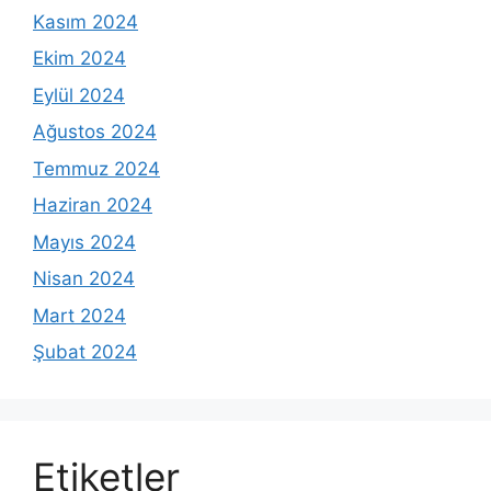
Kasım 2024
Ekim 2024
Eylül 2024
Ağustos 2024
Temmuz 2024
Haziran 2024
Mayıs 2024
Nisan 2024
Mart 2024
Şubat 2024
Etiketler