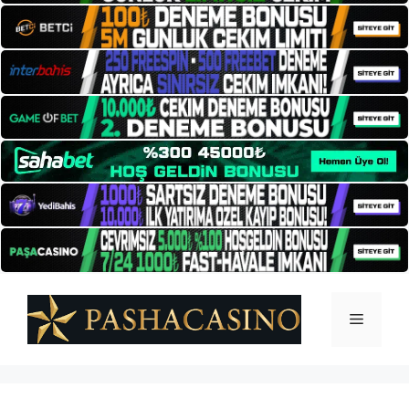
İçeriğe
atla
Menü