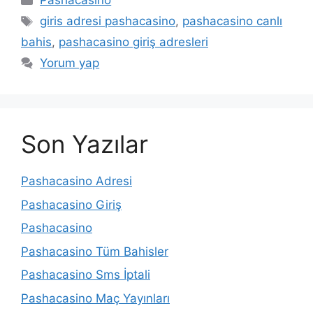
Pashacasino
Etiketler
giris adresi pashacasino
,
pashacasino canlı
bahis
,
pashacasino giriş adresleri
Yorum yap
Son Yazılar
Pashacasino Adresi
Pashacasino Giriş
Pashacasino
Pashacasino Tüm Bahisler
Pashacasino Sms İptali
Pashacasino Maç Yayınları