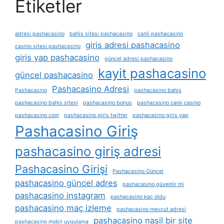
Etiketler
adresi pashacasino
bahis sitesi pashacasino
canli pashacasino
giris adresi pashacasino
casino sitesi pashacasino
giris yap pashacasino
güncel adresi pashacasino
kayit pashacasino
güncel pashacasino
Pashacasino Adresi
Pashacasino
pashacasino bahis
pashacasino bahis sitesi
pashacasino bonus
pashacasino canlı casino
pashacasino com
pashacasino giris twitter
pashacasino giris yap
Pashacasino Giriş
pashacasino giriş adresi
Pashacasino Girişi
Pashacasino Güncel
pashacasino güncel adres
pashacasino güvenlir mi
pashacasino instagram
pashacasino kaç oldu
pashacasino maç izleme
pashacasino mevcut adresi
pashacasino nasil bir site
pashacasino mobil uygulama