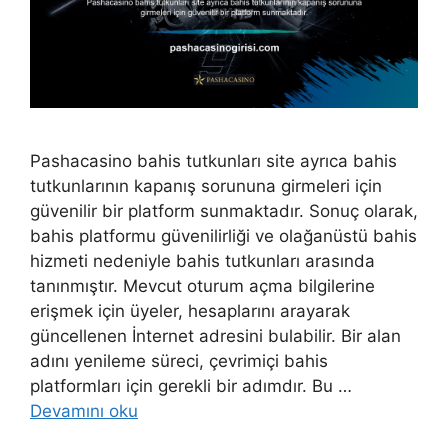
Pashacasino bahis tutkunları site ayrıca bahis
tutkunlarının kapanış sorununa girmeleri için
güvenilir bir platform sunmaktadır. Sonuç olarak,
bahis platformu güvenilirliği ve olağanüstü bahis
hizmeti nedeniyle bahis tutkunları arasında
tanınmıştır. Mevcut oturum açma bilgilerine
erişmek için üyeler, hesaplarını arayarak
güncellenen İnternet adresini bulabilir. Bir alan
adını yenileme süreci, çevrimiçi bahis
platformları için gerekli bir adımdır. Bu …
Devamını oku