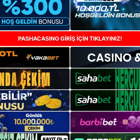
PASHACASINO GİRİŞ İÇİN TIKLAYINIZ!