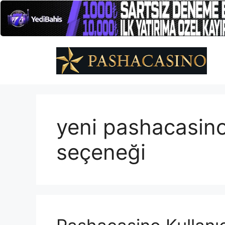
İçeriğe
atla
yeni pashacasin
seçeneği