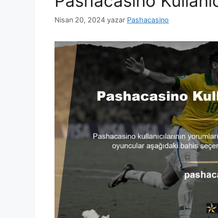
Pashacasino Kullanıc
Nisan 20, 2024
yazar
Pashacasino