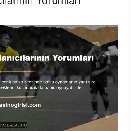
ılarının Yorumları