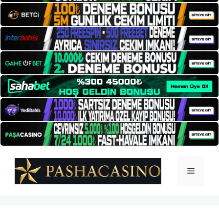
İçeriğe
atla
Menü