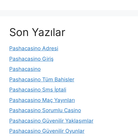
Son Yazılar
Pashacasino Adresi
Pashacasino Giriş
Pashacasino
Pashacasino Tüm Bahisler
Pashacasino Sms İptali
Pashacasino Maç Yayınları
Pashacasino Sorumlu Casino
Pashacasino Güvenilir Yaklaşımlar
Pashacasino Güvenilir Oyunlar