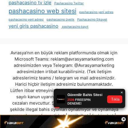
pashacasino tv izle
Pashacasino Twitter
pashacasino web sitesi
pashacasino yeni adres
pashacasino yeni adresi
pashacasino üyelik
Pashacasino Şikayet
yeni giris pashacasino
pashacasino kayıt
Avrasya'nın en büyük reklam platformunda olmak için
Microsoft Teams:
reklam@avrasyamarketing.com
adresimizden veya Telegram: @Avrasyamarketing
adresimizden irtibat kurabilirsiniz. (Tek iletişim
adreslerimiz teams / telegram ve mail adresimizdir.
Harici hiçbir iletişim adresimiz bulunmamaktadır.
Lütfen itibar etmeyiniz.) Türkiye yasalarına göre 7258
sayılı kanun uyarınca yasa dışı bahis oynamanın
cezaları mevcuttur. Şu an bulunduğunuz site hiç bir
şekilde illegal bahis oyunları oynatmıyor ve oynamaya
aracı olmuyordur.
getirbet
|
capitolbet
|
fashionbet
|
×
trustxbet
|
betmus
|
venusbet
|
turkarena
|
colonybet