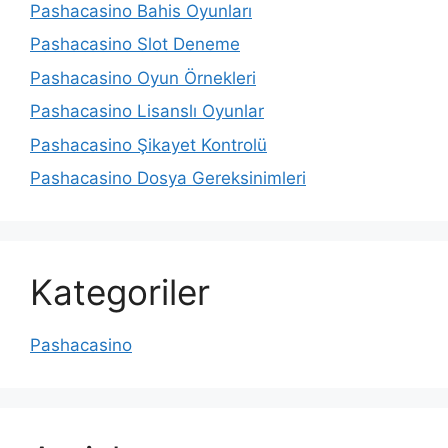
Pashacasino Bahis Oyunları
Pashacasino Slot Deneme
Pashacasino Oyun Örnekleri
Pashacasino Lisanslı Oyunlar
Pashacasino Şikayet Kontrolü
Pashacasino Dosya Gereksinimleri
Kategoriler
Pashacasino