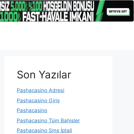
Son Yazılar
Pashacasino Adresi
Pashacasino Giriş
Pashacasino
Pashacasino Tüm Bahisler
Pashacasino Sms İptali