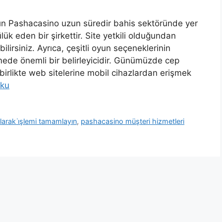
ın Pashacasino uzun süredir bahis sektöründe yer
lük eden bir şirkettir. Site yetkili olduğundan
rsiniz. Ayrıca, çeşitli oyun seçeneklerinin
lemede önemli bir belirleyicidir. Günümüzde cep
 birlikte web sitelerine mobil cihazlardan erişmek
oku
arak i̇şlemi tamamlayın
,
pashacasino müşteri hizmetleri