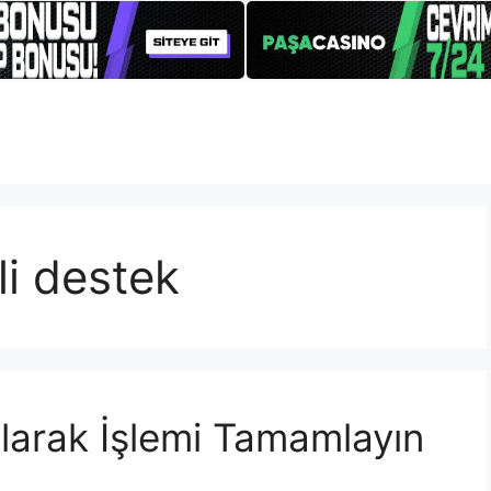
i destek
larak İşlemi Tamamlayın