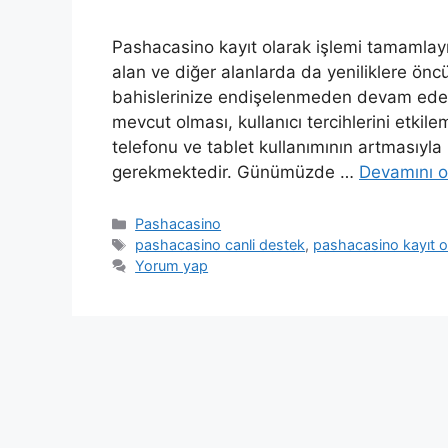
Pashacasino kayıt olarak işlemi tamamlay
alan ve diğer alanlarda da yeniliklere öncü
bahislerinize endişelenmeden devam edebili
mevcut olması, kullanıcı tercihlerini etki
telefonu ve tablet kullanımının artmasıyla
gerekmektedir. Günümüzde …
Devamını 
Kategoriler
Pashacasino
Etiketler
pashacasino canli destek
,
pashacasino kayıt ol
Yorum yap