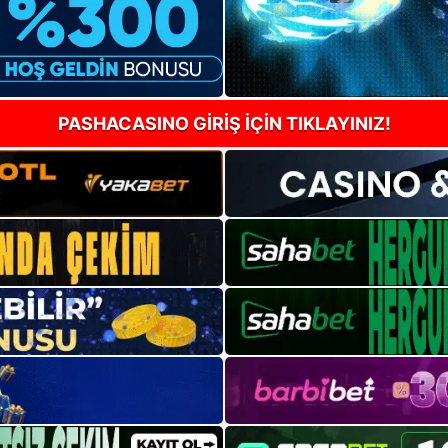
PASHACASINO GİRİŞ İÇİN TIKLAYINIZ!