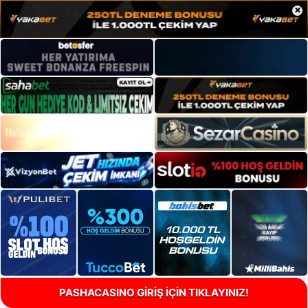
×
PASHACASINO GİRİŞ İÇİN TIKLAYINIZ!