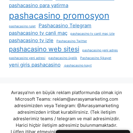
pashacasino para yatirma
pashacasino promosyon
Pashacasino Telegram
pashacasino rulet
pashacasino tv canli maç
pashacasino tv canli maç izle
pashacasino tv izle
Pashacasino Twitter
pashacasino web sitesi
pashacasino yeni adres
pashacasino yeni adresi
pashacasino üyelik
Pashacasino Şikayet
yeni giris pashacasino
pashacasino kayıt
Avrasya'nın en büyük reklam platformunda olmak için
Microsoft Teams:
reklam@avrasyamarketing.com
adresimizden veya Telegram: @Avrasyamarketing
adresimizden irtibat kurabilirsiniz. (Tek iletişim
adreslerimiz teams / telegram ve mail adresimizdir.
Harici hiçbir iletişim adresimiz bulunmamaktadır.
Lütfen itibar etmeyiniz.) Türkiye yasalarına göre 7258