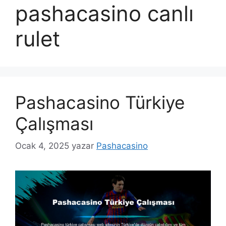
pashacasino canlı
rulet
Pashacasino Türkiye
Çalışması
Ocak 4, 2025
yazar
Pashacasino