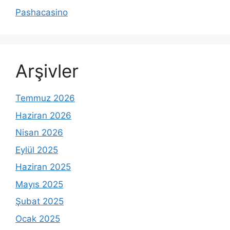
Pashacasino
Arşivler
Temmuz 2026
Haziran 2026
Nisan 2026
Eylül 2025
Haziran 2025
Mayıs 2025
Şubat 2025
Ocak 2025