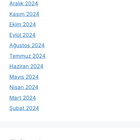
Aralık 2024
Kasım 2024
Ekim 2024
Eylül 2024
Ağustos 2024
Temmuz 2024
Haziran 2024
Mayıs 2024
Nisan 2024
Mart 2024
Şubat 2024