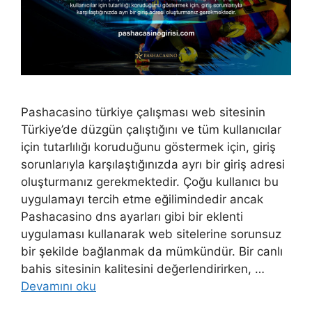
Pashacasino türkiye çalışması web sitesinin
Türkiye’de düzgün çalıştığını ve tüm kullanıcılar
için tutarlılığı koruduğunu göstermek için, giriş
sorunlarıyla karşılaştığınızda ayrı bir giriş adresi
oluşturmanız gerekmektedir. Çoğu kullanıcı bu
uygulamayı tercih etme eğilimindedir ancak
Pashacasino dns ayarları gibi bir eklenti
uygulaması kullanarak web sitelerine sorunsuz
bir şekilde bağlanmak da mümkündür. Bir canlı
bahis sitesinin kalitesini değerlendirirken, …
Devamını oku