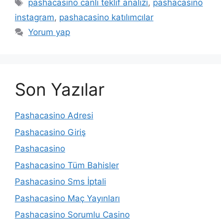
Etiketler
pashacasino canlı teklif analizi
,
pashacasino
instagram
,
pashacasino katılımcılar
Yorum yap
Son Yazılar
Pashacasino Adresi
Pashacasino Giriş
Pashacasino
Pashacasino Tüm Bahisler
Pashacasino Sms İptali
Pashacasino Maç Yayınları
Pashacasino Sorumlu Casino