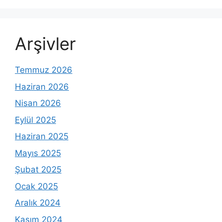
Arşivler
Temmuz 2026
Haziran 2026
Nisan 2026
Eylül 2025
Haziran 2025
Mayıs 2025
Şubat 2025
Ocak 2025
Aralık 2024
Kasım 2024