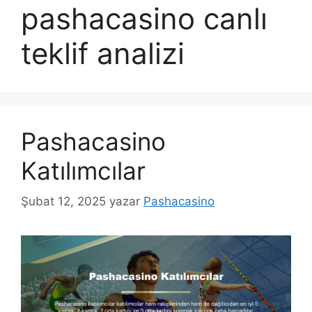
pashacasino canlı
teklif analizi
Pashacasino
Katılımcılar
Şubat 12, 2025
yazar
Pashacasino