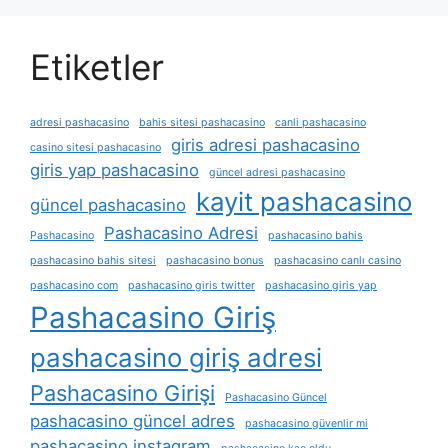
Etiketler
adresi pashacasino
bahis sitesi pashacasino
canli pashacasino
giris adresi pashacasino
casino sitesi pashacasino
giris yap pashacasino
güncel adresi pashacasino
kayit pashacasino
güncel pashacasino
Pashacasino Adresi
Pashacasino
pashacasino bahis
pashacasino bahis sitesi
pashacasino bonus
pashacasino canlı casino
pashacasino com
pashacasino giris twitter
pashacasino giris yap
Pashacasino Giriş
pashacasino giriş adresi
Pashacasino Girişi
Pashacasino Güncel
pashacasino güncel adres
pashacasino güvenlir mi
pashacasino instagram