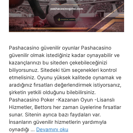
Pashacasino güvenilir oyunlar Pashacasino
güvenilir olmak istediğiniz kadar oynayabilir ve
kazançlarınızı bu siteden çekebileceğinizi
biliyorsunuz. Sitedeki tüm seçenekleri kontrol
etmelisiniz. Oyunu yüksek kalitede oynamak ve
aradığınız fırsatları değerlendirmek istiyorsanız,
şirketin yetkili olduğunu bilebilirsiniz.
Pashacasino Poker -Kazanan Oyun -Lisanslı
Hizmetler, Bettors her zaman üyelerine fırsatlar
sunar. Sitenin ayrıca bazı faydaları var.
İnsanların güvenilir hizmetlerin yardımıyla
oynadığı …
Devamını oku