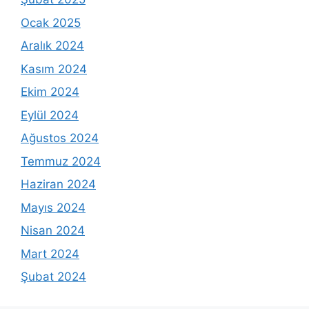
Ocak 2025
Aralık 2024
Kasım 2024
Ekim 2024
Eylül 2024
Ağustos 2024
Temmuz 2024
Haziran 2024
Mayıs 2024
Nisan 2024
Mart 2024
Şubat 2024