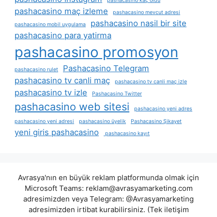
pashacasino kaç oldu
pashacasino maç izleme
pashacasino mevcut adresi
pashacasino nasil bir site
pashacasino mobil uygulama
pashacasino para yatirma
pashacasino promosyon
Pashacasino Telegram
pashacasino rulet
pashacasino tv canli maç
pashacasino tv canli maç izle
pashacasino tv izle
Pashacasino Twitter
pashacasino web sitesi
pashacasino yeni adres
pashacasino yeni adresi
pashacasino üyelik
Pashacasino Şikayet
yeni giris pashacasino
pashacasino kayıt
Avrasya'nın en büyük reklam platformunda olmak için
Microsoft Teams:
reklam@avrasyamarketing.com
adresimizden veya Telegram: @Avrasyamarketing
adresimizden irtibat kurabilirsiniz. (Tek iletişim