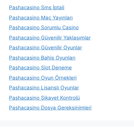
Pashacasino Sms İptali
Pashacasino Maç Yayınları
Pashacasino Sorumlu Casino
Pashacasino Güvenilir Yaklaşımlar
Pashacasino Güvenilir Oyunlar
Pashacasino Bahis Oyunları
Pashacasino Slot Deneme
Pashacasino Oyun Örnekleri
Pashacasino Lisanslı Oyunlar
Pashacasino Şikayet Kontrolü
Pashacasino Dosya Gereksinimleri