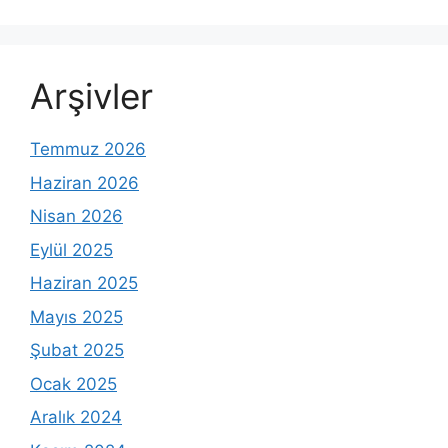
Arşivler
Temmuz 2026
Haziran 2026
Nisan 2026
Eylül 2025
Haziran 2025
Mayıs 2025
Şubat 2025
Ocak 2025
Aralık 2024