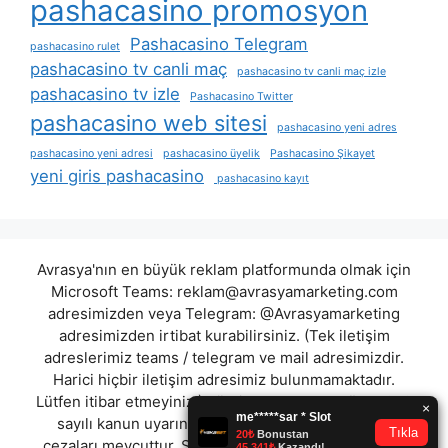
pashacasino promosyon
Pashacasino Telegram
pashacasino rulet
pashacasino tv canli maç
pashacasino tv canli maç izle
pashacasino tv izle
Pashacasino Twitter
pashacasino web sitesi
pashacasino yeni adres
pashacasino yeni adresi
pashacasino üyelik
Pashacasino Şikayet
yeni giris pashacasino
pashacasino kayıt
Avrasya'nın en büyük reklam platformunda olmak için
Microsoft Teams:
reklam@avrasyamarketing.com
adresimizden veya Telegram: @Avrasyamarketing
adresimizden irtibat kurabilirsiniz. (Tek iletişim
adreslerimiz teams / telegram ve mail adresimizdir.
Harici hiçbir iletişim adresimiz bulunmamaktadır.
Lütfen itibar etmeyiniz.) Türkiye yasalarına göre 7258
sayılı kanun uyarınca yasa dışı bahis oynamanın
cezaları mevcuttur. Şu an bulunduğunuz site hiç bir