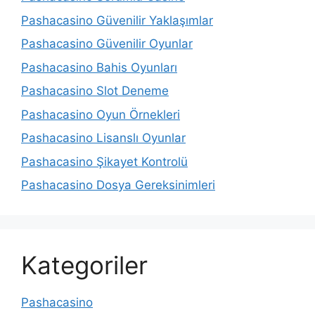
Pashacasino Güvenilir Yaklaşımlar
Pashacasino Güvenilir Oyunlar
Pashacasino Bahis Oyunları
Pashacasino Slot Deneme
Pashacasino Oyun Örnekleri
Pashacasino Lisanslı Oyunlar
Pashacasino Şikayet Kontrolü
Pashacasino Dosya Gereksinimleri
Kategoriler
Pashacasino