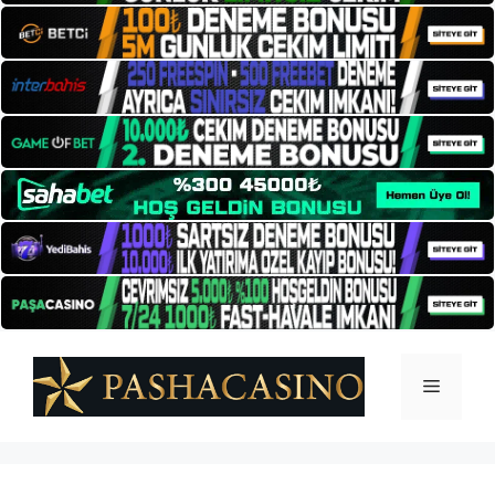
İçeriğe
atla
Menü