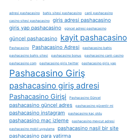
adresi pashacasino
bahis sitesi pashacasino
canli pashacasino
giris adresi pashacasino
casino sitesi pashacasino
giris yap pashacasino
güncel adresi pashacasino
kayit pashacasino
güncel pashacasino
Pashacasino Adresi
Pashacasino
pashacasino bahis
pashacasino bahis sitesi
pashacasino bonus
pashacasino canlı casino
pashacasino com
pashacasino giris twitter
pashacasino giris yap
Pashacasino Giriş
pashacasino giriş adresi
Pashacasino Girişi
Pashacasino Güncel
pashacasino güncel adres
pashacasino güvenlir mi
pashacasino instagram
pashacasino kaç oldu
pashacasino maç izleme
pashacasino mevcut adresi
pashacasino nasil bir site
pashacasino mobil uygulama
pashacasino para yatirma