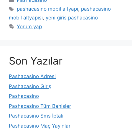
Pashacasino
Etiketler
pashacasino mobil altyapı
,
pashacasino
mobil altyapısı
,
yeni giris pashacasino
Yorum yap
Son Yazılar
Pashacasino Adresi
Pashacasino Giriş
Pashacasino
Pashacasino Tüm Bahisler
Pashacasino Sms İptali
Pashacasino Maç Yayınları