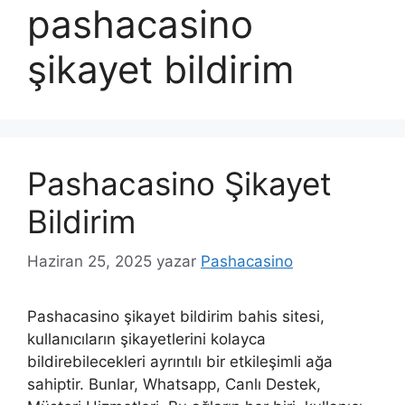
pashacasino
şikayet bildirim
Pashacasino Şikayet
Bildirim
Haziran 25, 2025
yazar
Pashacasino
Pashacasino şikayet bildirim bahis sitesi,
kullanıcıların şikayetlerini kolayca
bildirebilecekleri ayrıntılı bir etkileşimli ağa
sahiptir. Bunlar, Whatsapp, Canlı Destek,