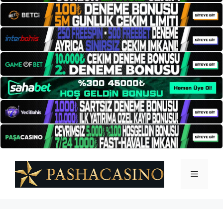
İçeriğe
atla
Menü