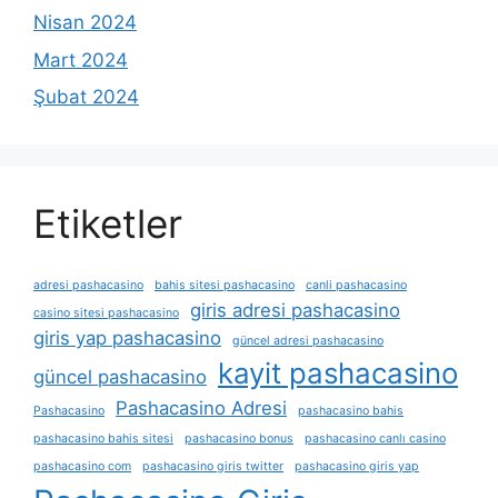
Nisan 2024
Mart 2024
Şubat 2024
Etiketler
adresi pashacasino
bahis sitesi pashacasino
canli pashacasino
giris adresi pashacasino
casino sitesi pashacasino
giris yap pashacasino
güncel adresi pashacasino
kayit pashacasino
güncel pashacasino
Pashacasino Adresi
Pashacasino
pashacasino bahis
pashacasino bahis sitesi
pashacasino bonus
pashacasino canlı casino
pashacasino com
pashacasino giris twitter
pashacasino giris yap