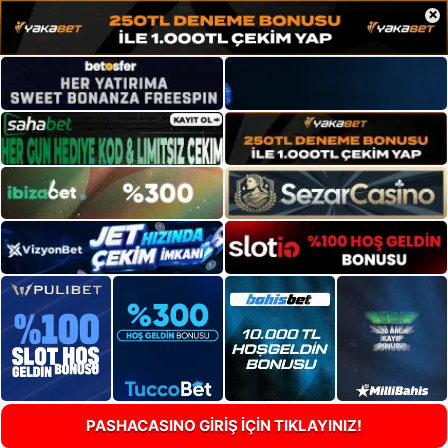
×
PASHACASINO GİRİŞ İÇİN TIKLAYINIZ!