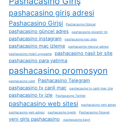
Pashacasino Giriş
pashacasino giriş adresi
Pashacasino Girişi
Pashacasino Güncel
pashacasino güncel adres
pashacasino güvenlir mi
pashacasino instagram
pashacasino kaç oldu
pashacasino maç izleme
pashacasino mevcut adresi
pashacasino nasil bir site
pashacasino mobil uygulama
pashacasino para yatirma
pashacasino promosyon
Pashacasino Telegram
pashacasino rulet
pashacasino tv canli maç
pashacasino tv canli maç izle
pashacasino tv izle
Pashacasino Twitter
pashacasino web sitesi
pashacasino yeni adres
pashacasino yeni adresi
pashacasino üyelik
Pashacasino Şikayet
yeni giris pashacasino
pashacasino kayıt