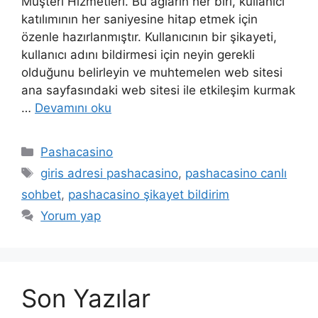
Müşteri Hizmetleri. Bu ağların her biri, kullanıcı
katılımının her saniyesine hitap etmek için
özenle hazırlanmıştır. Kullanıcının bir şikayeti,
kullanıcı adını bildirmesi için neyin gerekli
olduğunu belirleyin ve muhtemelen web sitesi
ana sayfasındaki web sitesi ile etkileşim kurmak
…
Devamını oku
Kategoriler
Pashacasino
Etiketler
giris adresi pashacasino
,
pashacasino canlı
sohbet
,
pashacasino şikayet bildirim
Yorum yap
Son Yazılar