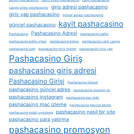
adresi pashacasino
bahis sitesi pashacasino
canli pashacasino
giris adresi pashacasino
casino sitesi pashacasino
giris yap pashacasino
güncel adresi pashacasino
kayit pashacasino
güncel pashacasino
Pashacasino Adresi
Pashacasino
pashacasino bahis
pashacasino bahis sitesi
pashacasino bonus
pashacasino canlı casino
pashacasino com
pashacasino giris twitter
pashacasino giris yap
Pashacasino Giriş
pashacasino giriş adresi
Pashacasino Girişi
Pashacasino Güncel
pashacasino güncel adres
pashacasino güvenlir mi
pashacasino instagram
pashacasino kaç oldu
pashacasino maç izleme
pashacasino mevcut adresi
pashacasino nasil bir site
pashacasino mobil uygulama
pashacasino para yatirma
pashacasino promosyon