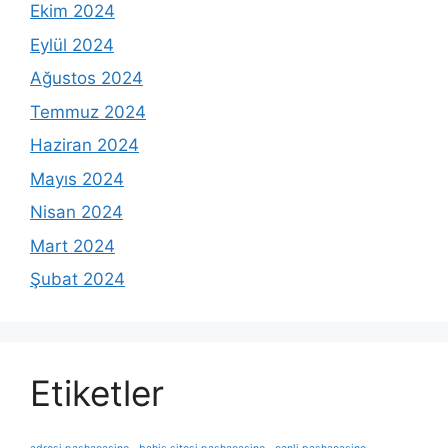
Ekim 2024
Eylül 2024
Ağustos 2024
Temmuz 2024
Haziran 2024
Mayıs 2024
Nisan 2024
Mart 2024
Şubat 2024
Etiketler