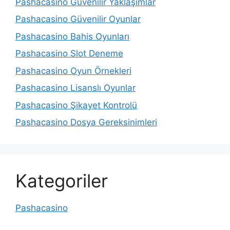
Pashacasino Güvenilir Yaklaşımlar
Pashacasino Güvenilir Oyunlar
Pashacasino Bahis Oyunları
Pashacasino Slot Deneme
Pashacasino Oyun Örnekleri
Pashacasino Lisanslı Oyunlar
Pashacasino Şikayet Kontrolü
Pashacasino Dosya Gereksinimleri
Kategoriler
Pashacasino