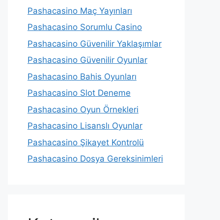
Pashacasino Maç Yayınları
Pashacasino Sorumlu Casino
Pashacasino Güvenilir Yaklaşımlar
Pashacasino Güvenilir Oyunlar
Pashacasino Bahis Oyunları
Pashacasino Slot Deneme
Pashacasino Oyun Örnekleri
Pashacasino Lisanslı Oyunlar
Pashacasino Şikayet Kontrolü
Pashacasino Dosya Gereksinimleri