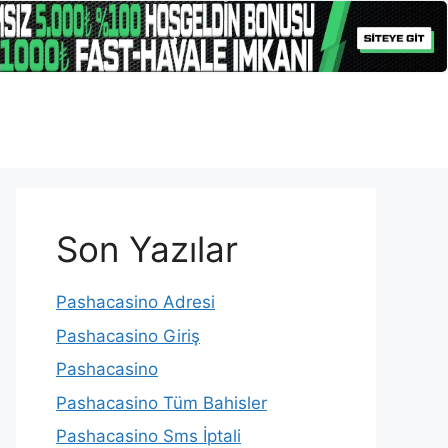
Son Yazılar
Pashacasino Adresi
Pashacasino Giriş
Pashacasino
Pashacasino Tüm Bahisler
Pashacasino Sms İptali