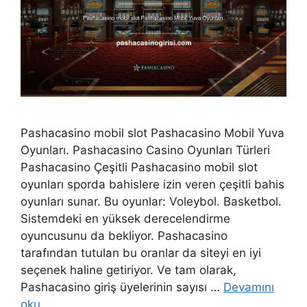
Pashacasino mobil slot Pashacasino Mobil Yuva
Oyunları. Pashacasino Casino Oyunları Türleri
Pashacasino Çeşitli Pashacasino mobil slot
oyunları sporda bahislere izin veren çeşitli bahis
oyunları sunar. Bu oyunlar: Voleybol. Basketbol.
Sistemdeki en yüksek derecelendirme
oyuncusunu da bekliyor. Pashacasino
tarafından tutulan bu oranlar da siteyi en iyi
seçenek haline getiriyor. Ve tam olarak,
Pashacasino giriş üyelerinin sayısı …
Devamını
oku