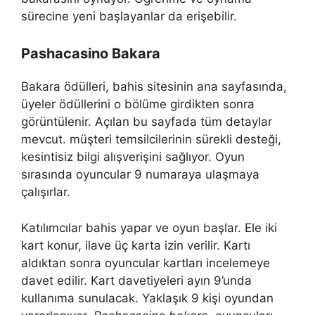
sürecine yeni başlayanlar da erişebilir.
Pashacasino Bakara
Bakara ödülleri, bahis sitesinin ana sayfasında,
üyeler ödüllerini o bölüme girdikten sonra
görüntülenir. Açılan bu sayfada tüm detaylar
mevcut. müşteri temsilcilerinin sürekli desteği,
kesintisiz bilgi alışverişini sağlıyor. Oyun
sırasında oyuncular 9 numaraya ulaşmaya
çalışırlar.
Katılımcılar bahis yapar ve oyun başlar. Ele iki
kart konur, ilave üç karta izin verilir. Kartı
aldıktan sonra oyuncular kartları incelemeye
davet edilir. Kart davetiyeleri ayın 9’unda
kullanıma sunulacak. Yaklaşık 9 kişi oyundan