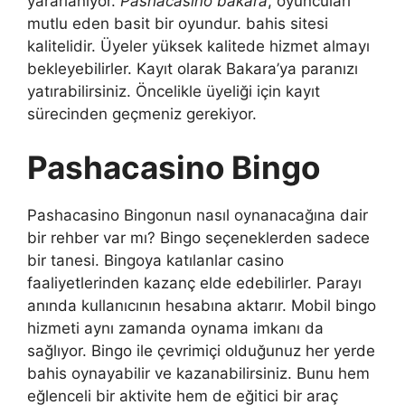
yararlanıyor.
Pashacasino bakara
, oyuncuları
mutlu eden basit bir oyundur. bahis sitesi
kalitelidir. Üyeler yüksek kalitede hizmet almayı
bekleyebilirler. Kayıt olarak Bakara’ya paranızı
yatırabilirsiniz. Öncelikle üyeliği için kayıt
sürecinden geçmeniz gerekiyor.
Pashacasino Bingo
Pashacasino Bingonun nasıl oynanacağına dair
bir rehber var mı? Bingo seçeneklerden sadece
bir tanesi. Bingoya katılanlar casino
faaliyetlerinden kazanç elde edebilirler. Parayı
anında kullanıcının hesabına aktarır. Mobil bingo
hizmeti aynı zamanda oynama imkanı da
sağlıyor. Bingo ile çevrimiçi olduğunuz her yerde
bahis oynayabilir ve kazanabilirsiniz. Bunu hem
eğlenceli bir aktivite hem de eğitici bir araç