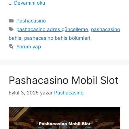
…
Devamını oku
Kategoriler
Pashacasino
Etiketler
pashacasino adres güncelleme
,
pashacasino
bahis
,
pashacasino bahis bölümleri
Yorum yap
Pashacasino Mobil Slot
Eylül 3, 2025
yazar
Pashacasino