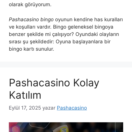
olarak görüyorum.
Pashacasino bingo
oyunun kendine has kuralları
ve koşulları vardır. Bingo geleneksel bingoya
benzer şekilde mi çalışıyor? Oyundaki olayların
sırası şu şekildedir: Oyuna başlayanlara bir
bingo kartı sunulur.
Pashacasino Kolay
Katılım
Eylül 17, 2025
yazar
Pashacasino