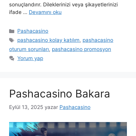
sonuçlandırır. Dileklerinizi veya şikayetlerinizi
ifade …
Devamını oku
Kategoriler
Pashacasino
Etiketler
pashacasino kolay katılım
,
pashacasino
oturum sorunları
,
pashacasino promosyon
Yorum yap
Pashacasino Bakara
Eylül 13, 2025
yazar
Pashacasino