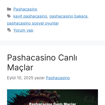
Kategoriler
Pashacasino
Etiketler
kayit pashacasino
,
pashacasino bakara
,
pashacasino sosyal oyunlar
Yorum yap
Pashacasino Canlı
Maçlar
Eylül 10, 2025
yazar
Pashacasino